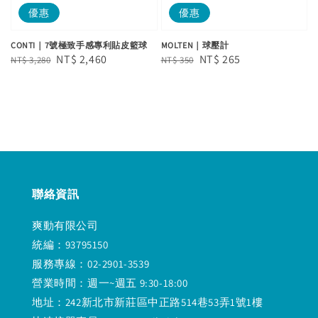
優惠
優惠
CONTI｜7號極致手感專利貼皮籃球
MOLTEN｜球壓計
Regular
Sale
NT$ 2,460
Regular
Sale
NT$ 265
NT$ 3,280
NT$ 350
price
price
price
price
聯絡資訊
爽動有限公司
統編：93795150
服務專線：02-2901-3539
營業時間：週一~週五 9:30-18:00
地址：242新北市新莊區中正路514巷53弄1號1樓