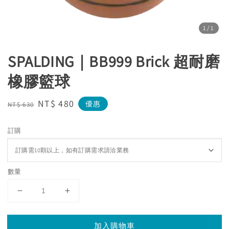
1
/1
SPALDING｜BB999 Brick 超耐磨
橡膠籃球
Regular
Sale
NT$ 480
優惠
NT$ 630
price
price
訂購
數量
加入購物車