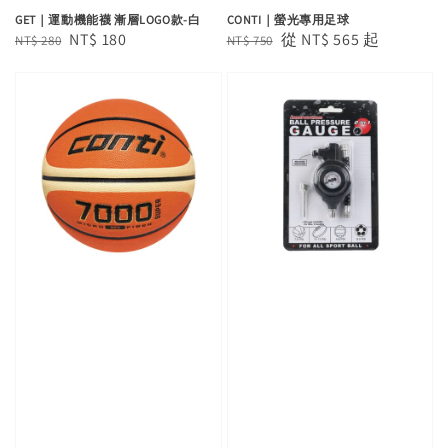
GET｜運動機能襪 漸層LOGO款-白
CONTI｜螢光專用足球
Regular
Sale
NT$ 180
Regular
Sale
從
NT$ 565
起
NT$ 280
NT$ 750
price
price
price
price