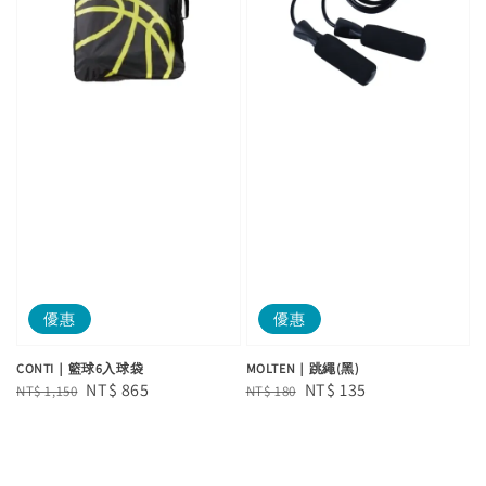
優惠
優惠
CONTI｜籃球6入球袋
MOLTEN｜跳繩(黑)
Regular
Sale
NT$ 865
Regular
Sale
NT$ 135
NT$ 1,150
NT$ 180
price
price
price
price