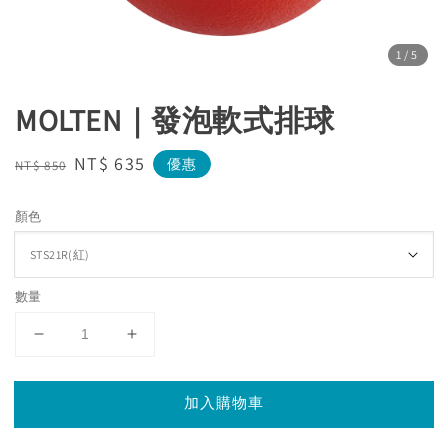
1
/5
MOLTEN｜發泡軟式排球
Regular
Sale
NT$ 635
優惠
NT$ 850
price
price
顏色
數量
加入購物車