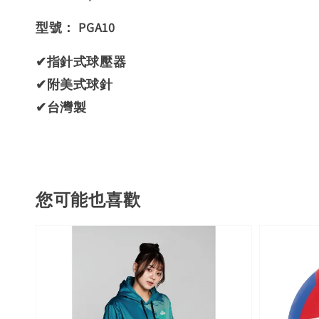
型號： PGA10
✔指針式球壓器
✔附美式球針
✔台灣製
您可能也喜歡