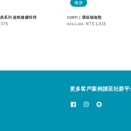
優惠
0經典系列 超軟橡膠排球
CONTI｜環保瑜珈墊
e
 375
Regular
Sale
NT$ 1,015
NT$ 1,350
e
price
price
更多客戶案例請至社群平