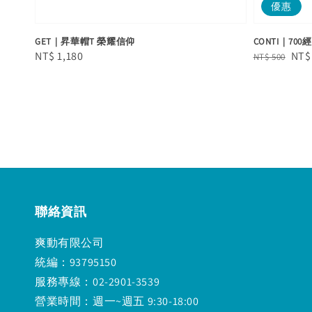
優惠
GET｜昇華帽T 榮耀信仰
CONTI｜70
Regular
NT$ 1,180
Regular
Sal
NT$
NT$ 500
price
price
pric
聯絡資訊
爽動有限公司
統編：93795150
服務專線：02-2901-3539
營業時間：週一~週五 9:30-18:00