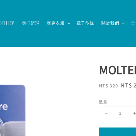
爽打排球
爽打籃球
爽穿衣服
電子型錄
關於我們
全
MOLT
Regular
Sale
NT$ 
NT$ 320
price
price
數量