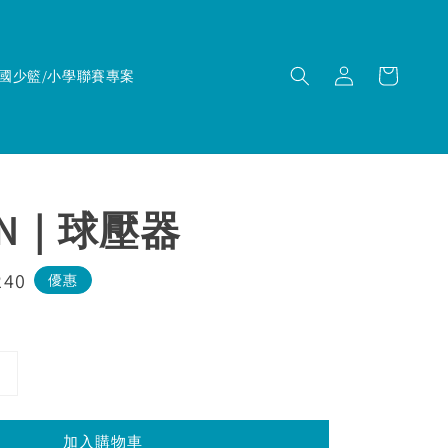
國少籃/小學聯賽專案
EN｜球壓器
240
優惠
加入購物車