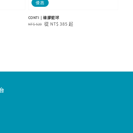
優惠
CONTI｜橡膠籃球
Regular
Sale
從
NT$ 385
起
NT$ 520
price
price
台