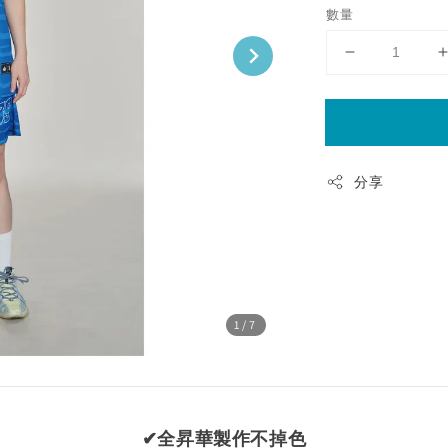
數量
分享
1
/7
✔全昇華製作不掉色