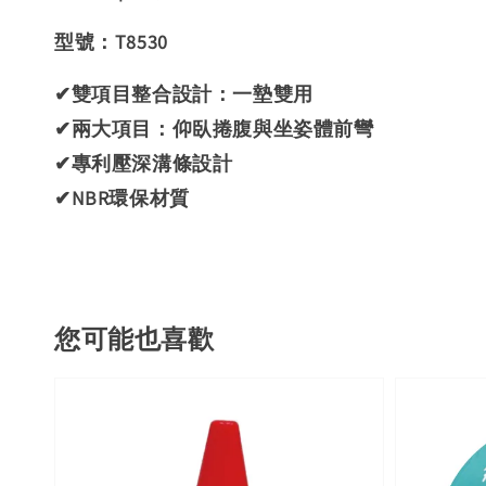
型號：T8530
✔雙項目整合設計：一墊雙用
✔
兩大項目：仰臥捲腹與坐姿體前彎
✔
專利壓深溝條設計
✔
NBR環保材質
您可能也喜歡