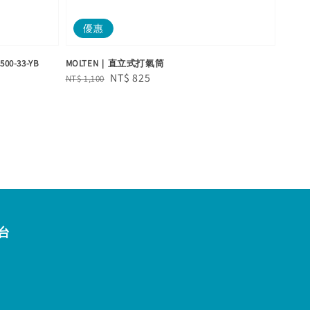
優惠
-33-YB
MOLTEN｜直立式打氣筒
Regular
Sale
NT$ 825
NT$ 1,100
price
price
台