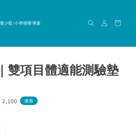
國少籃/小學聯賽專案
TI｜雙項目體適能測驗墊
e
 2,100
優惠
ce