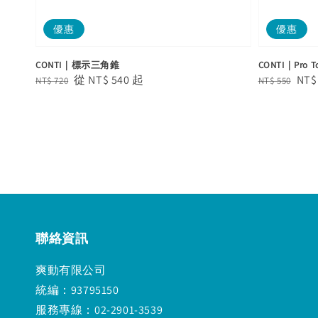
優惠
優惠
CONTI｜標示三角錐
CONTI｜Pro
Regular
Sale
從
NT$ 540
起
Regular
Sal
NT$
NT$ 720
NT$ 550
price
price
price
pric
聯絡資訊
爽動有限公司
統編：93795150
服務專線：02-2901-3539