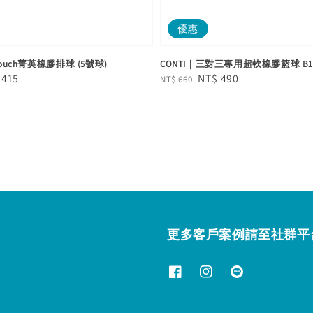
優惠
 Touch菁英橡膠排球 (5號球)
CONTI｜三對三專用超軟橡膠籃球 B1500
e
 415
Regular
Sale
NT$ 490
NT$ 660
e
price
price
更多客戶案例請至社群平