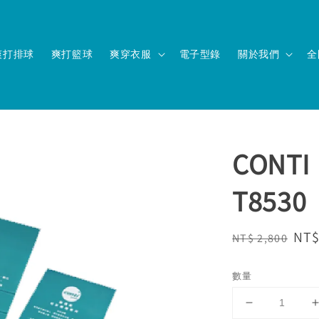
爽打排球
爽打籃球
爽穿衣服
電子型錄
關於我們
全
CON
T8530
Regular
Sal
NT$
NT$ 2,800
price
pri
數量