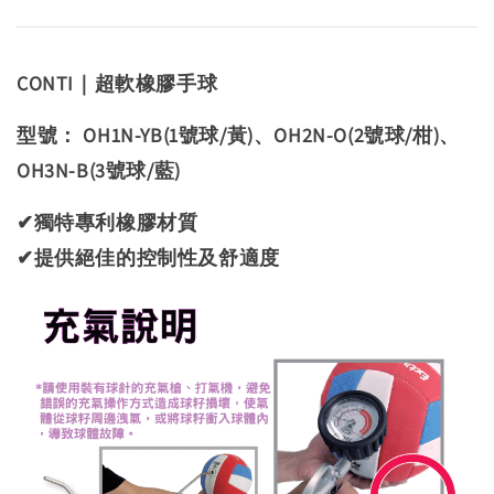
CONTI｜超軟橡膠手球
型號： OH1N-YB(1號球/黃)、OH2N-O(2號球/柑)、
OH3N-B(3號球/藍)
✔獨特專利橡膠材質
✔提供絕佳的控制性及舒適度