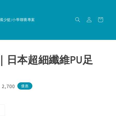
國少籃/小學聯賽專案
TI｜日本超細纖維PU足
e
 2,700
優惠
ce