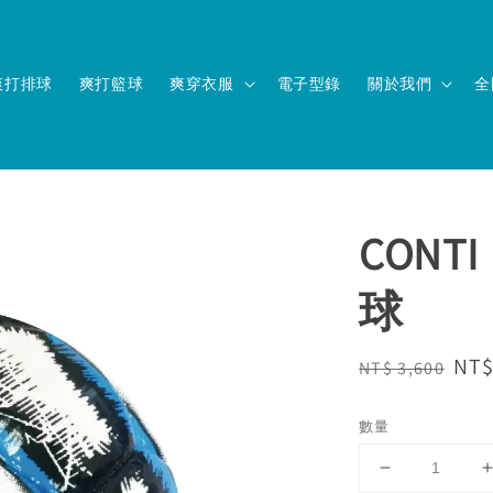
爽打排球
爽打籃球
爽穿衣服
電子型錄
關於我們
全
CON
球
Regular
Sal
NT$
NT$ 3,600
price
pri
數量