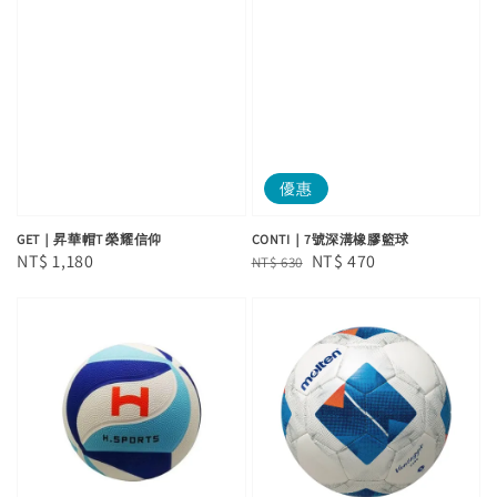
優惠
GET｜昇華帽T 榮耀信仰
CONTI｜7號深溝橡膠籃球
Regular
NT$ 1,180
Regular
Sale
NT$ 470
NT$ 630
price
price
price