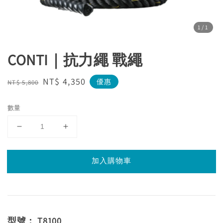
1
/1
CONTI｜抗力繩 戰繩
Regular
Sale
NT$ 4,350
優惠
NT$ 5,800
price
price
數量
加入購物車
型號： T8100