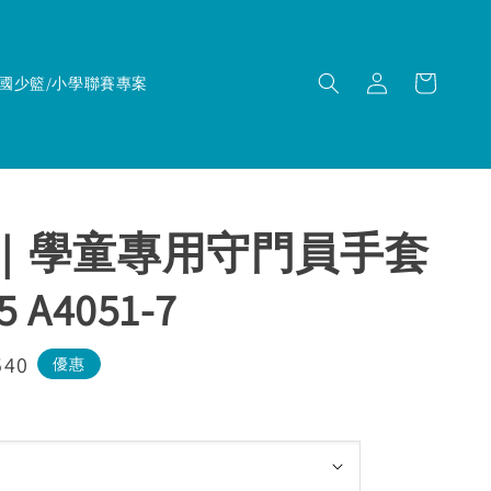
國少籃/小學聯賽專案
TI｜學童專用守門員手套
5 A4051-7
540
優惠