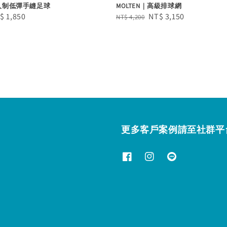
五人制低彈手縫足球
MOLTEN｜高級排球網
le
$ 1,850
Regular
Sale
NT$ 3,150
NT$ 4,200
ice
price
price
更多客戶案例請至社群平