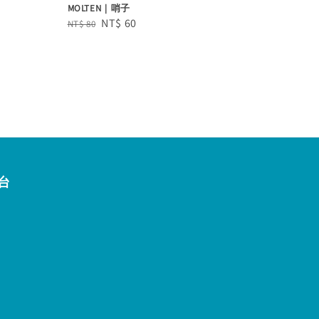
MOLTEN｜哨子
Regular
Sale
NT$ 60
NT$ 80
price
price
台