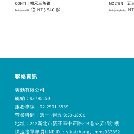
CONTI｜標示三角錐
MOLTEN｜
Regular
Sale
從
NT$ 540
起
Regular
Sa
NT
NT$ 720
NT$ 2,480
price
price
price
pr
聯絡資訊
爽動有限公司
統編：93795150
服務專線：02-2901-3539
營業時間：週一~週五 9:30-18:00
地址：242新北市新莊區中正路514巷53弄1號1樓
快速接單專員LINE ID ：yikaizhang、mms963852