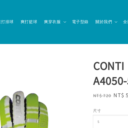
爽打排球
爽打籃球
爽穿衣服
電子型錄
關於我們
全
CON
A4050-
Regular
Sale
NT$ 
NT$ 720
price
price
尺寸