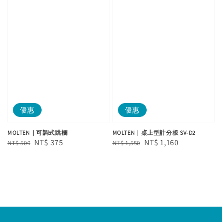
優惠
優惠
MOLTEN｜可調式跳欄
MOLTEN｜桌上型計分板 SV-D2
Regular
Sale
NT$ 375
Regular
Sale
NT$ 1,160
NT$ 500
NT$ 1,550
price
price
price
price