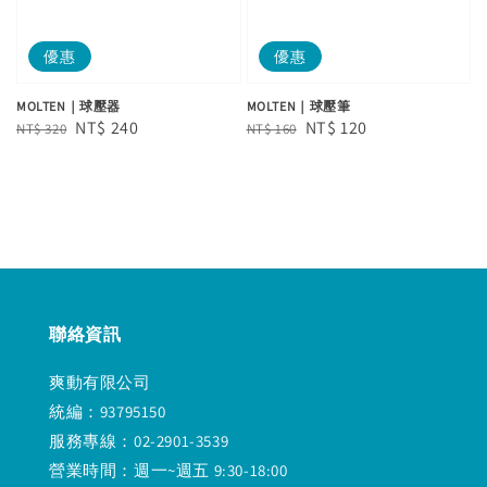
優惠
優惠
MOLTEN｜球壓器
MOLTEN｜球壓筆
Regular
Sale
NT$ 240
Regular
Sale
NT$ 120
NT$ 320
NT$ 160
price
price
price
price
聯絡資訊
爽動有限公司
統編：93795150
服務專線：02-2901-3539
營業時間：週一~週五 9:30-18:00