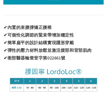
✔內置的束腰撐矯正腰椎
✔可個性化調節的緊束帶增加穩定性
✔簡單扁平的設計結構實現隱形穿戴
✔彈性的壓力材料放鬆並激活腹部和背部肌肉
✔
衛部醫器輸壹登字第022661號