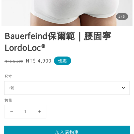
1
/5
Bauerfeind保爾範｜腰固寧
LordoLoc®
Regular
Sale
NT$ 4,900
優惠
NT$ 5,500
price
price
尺寸
數量
加入購物車