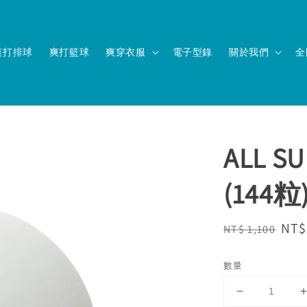
爽打排球
爽打籃球
爽穿衣服
電子型錄
關於我們
全
ALL 
(144粒
Regular
Sal
NT$
NT$ 1,100
price
pri
數量