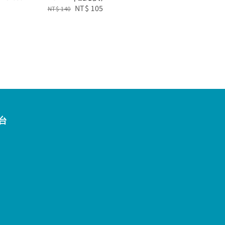
Regular
Sale
NT$ 105
NT$ 140
price
price
台