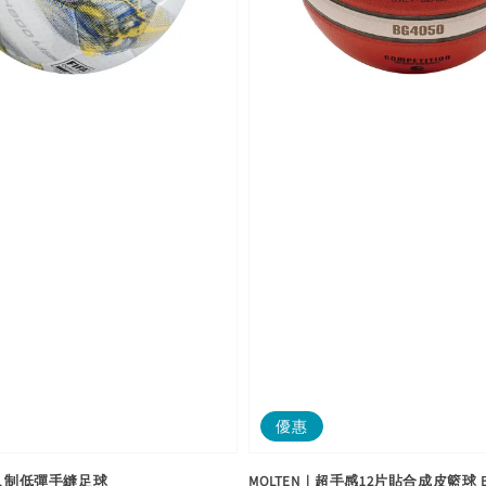
優惠
五人制低彈手縫足球
MOLTEN｜超手感12片貼合成皮籃球 B7