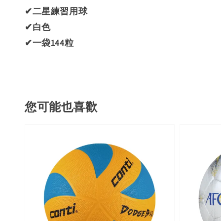
✔二星練習用球
✔白色
✔一袋144粒
您可能也喜歡