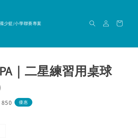
國少籃/小學聯賽專案
SUPA｜二星練習用桌球
)
e
 850
優惠
ce