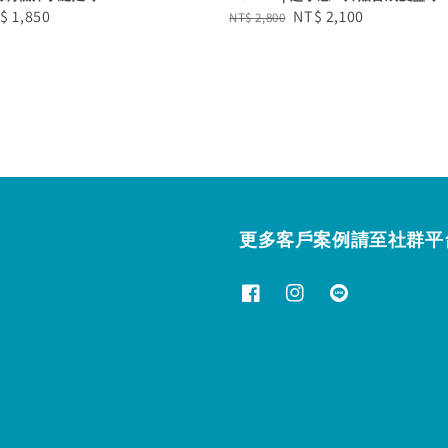
le
$ 1,850
Regular
Sale
NT$ 2,100
NT$ 2,800
ice
price
price
更多客戶案例請至社群平