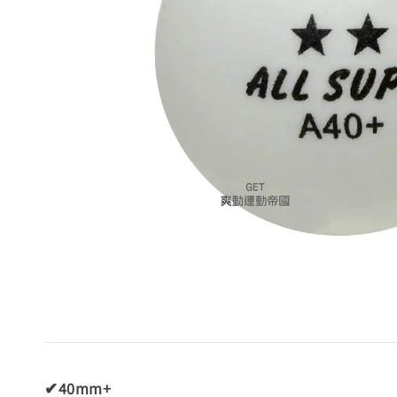
✔40mm+