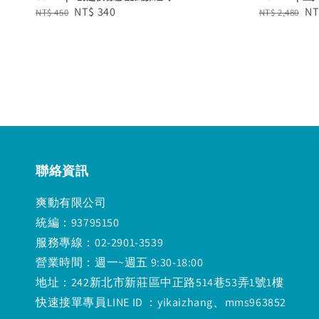
Regular
Sale
NT$ 340
Regular
Sa
NT
NT$ 450
NT$ 2,480
price
price
price
pr
聯絡資訊
爽動有限公司
統編：93795150
服務專線：02-2901-3539
營業時間：週一~週五 9:30-18:00
地址：242新北市新莊區中正路514巷53弄1號1樓
快速接單專員LINE ID ：yikaizhang、mms963852