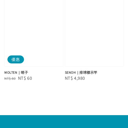
優惠
MOLTEN｜哨子
SENOH｜排球標示竿
Regular
Sale
NT$ 60
Regular
NT$ 4,980
NT$ 80
price
price
price