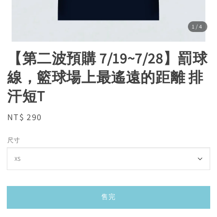
1
/4
【第二波預購 7/19~7/28】罰球
線，籃球場上最遙遠的距離 排
汗短T
Regular
NT$ 290
售完
price
尺寸
售完