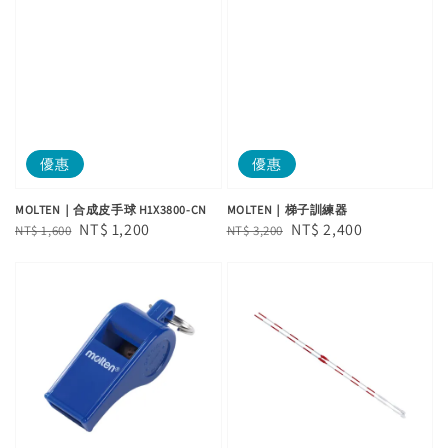
優惠
優惠
MOLTEN｜合成皮手球 H1X3800-CN
MOLTEN｜梯子訓練器
Regular
Sale
NT$ 1,200
Regular
Sale
NT$ 2,400
NT$ 1,600
NT$ 3,200
price
price
price
price