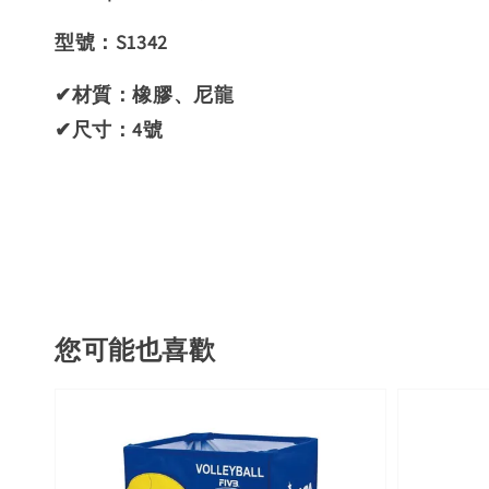
型號：S1342
✔材質：橡膠、尼龍
✔尺寸：4號
您可能也喜歡