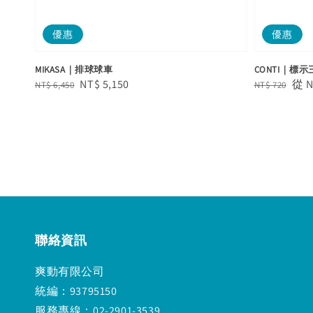
優惠
優惠
MIKASA｜排球球車
CONTI｜標
Regular
Sale
NT$ 5,150
Regular
Sal
從
N
NT$ 6,450
NT$ 720
price
price
price
pric
聯絡資訊
爽動有限公司
統編：93795150
服務專線：02-2901-3539