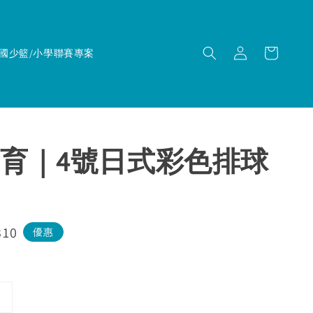
國少籃/小學聯賽專案
育｜4號日式彩色排球
310
優惠