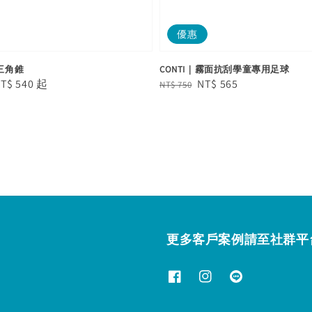
優惠
示三角錐
CONTI｜霧面抗刮學童專用足球
e
T$ 540
起
Regular
Sale
NT$ 565
NT$ 750
e
price
price
更多客戶案例請至社群平