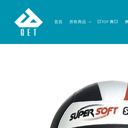
首頁
所有商品
💥TOP 爽💥