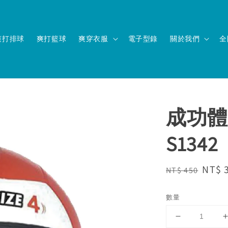
爽打排球
爽打籃球
爽穿衣服
電子型錄
關於我們
全
成功體
S1342
Regular
Sale
NT$ 
NT$ 450
price
price
數量