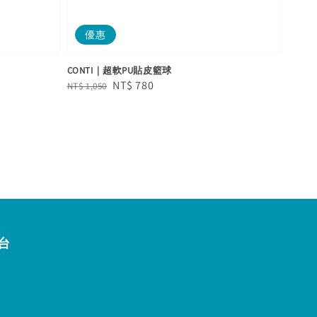
優惠
CONTI｜超軟PU貼皮籃球
Regular
Sale
NT$ 780
NT$ 1,050
price
price
台